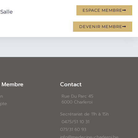
ESPACE MEMBRE
Salle
DEVENIR MEMBRE
e Membre
Contact​
on
Rue Du Parc 45
6000 Charleroi
pte
Secrétariat de 11h à 15h
0475/51 10 31
071/31 60 93
info@medecine-charleroi.be