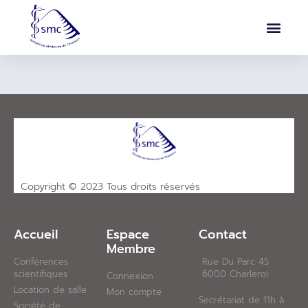
Copyright © 2023 Tous droits réservés
Accueil
Espace
Contact​
Membre
Conférences
Rue Du Parc 45
scientifiques
6000 Charleroi
Connexion
Location de salle
Mon compte
Secrétariat de 11h à
Société de