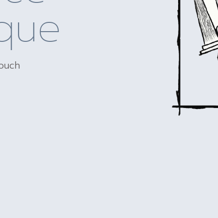
que
Couch