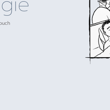
gie
Couch